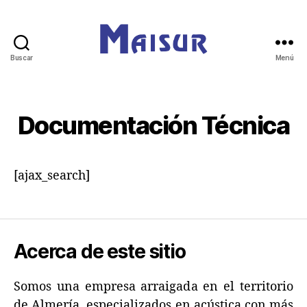
Buscar
Menú
Materiales
Y
Aislamientos
Del
Documentación Técnica
Sur,
S.L.
[ajax_search]
Acerca de este sitio
Somos una empresa arraigada en el territorio
de Almería, especializados en acústica con más